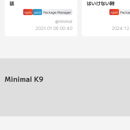
話
はいけない時
npm
yarn
Package Manager
npm
Packa
@
minimal
2025.01.06 00:40
2024.12
Minimal K9