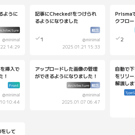
るように
記事にChecked!をつけられ
Pris
るようになりました
クフロー
rchitecture
概念
1
2
@
minimal
@
minimal
.22 14:29
2025.01.21 15:33
クを挿入で
アップロードした画像の管理
自動で下
た！
ができるようになりました！
をリリー
解説しま
Front
Architecture
概念
TypeS
@
minimal
@
minimal
.10 10:44
2025.01.07 06:47
llをして