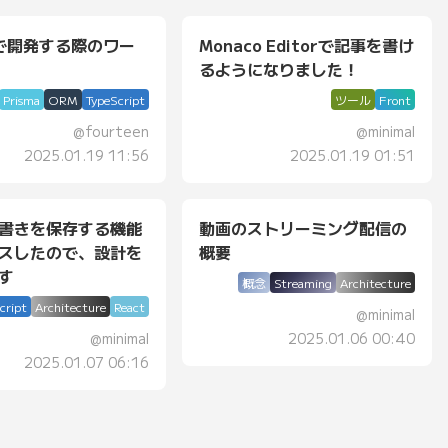
maで開発する際のワー
Monaco Editorで記事を書け
るようになりました！
Prisma
ORM
TypeScript
ツール
Front
@
fourteen
@
minimal
2025.01.19 11:56
2025.01.19 01:51
書きを保存する機能
動画のストリーミング配信の
スしたので、設計を
概要
す
概念
Streaming
Architecture
cript
Architecture
React
@
minimal
@
minimal
2025.01.06 00:40
2025.01.07 06:16