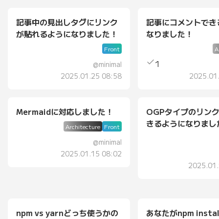
記事中の見出しタグにリンク
記事にコメントでき
が貼れるようになりました！
なりました！
Front
A
1
@
minimal
2025.01.25 08:58
2025.01
Mermaidに対応しました！
OGPタイプのリン
きるようになりまし
Architecture
Front
@
minimal
2025.01.15 08:02
2025.01
npm vs yarnどっち使うかの
あなたがnpm insta